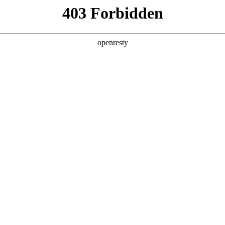
店查询
关于z6com·尊龙